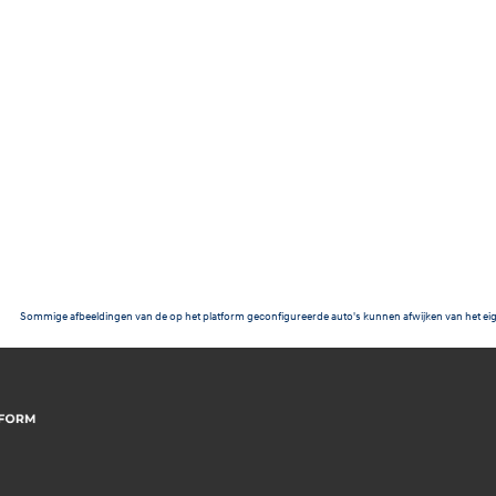
Sommige afbeeldingen van de op het platform geconfigureerde auto's kunnen afwijken van het eig