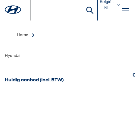
België -
NL
Home
Hyundai
0
Huidig aanbod (incl. BTW)