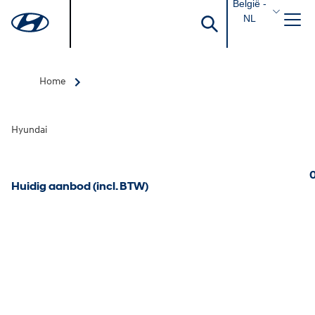
België -
NL
Home
Hyundai
0
Huidig aanbod (incl. BTW)