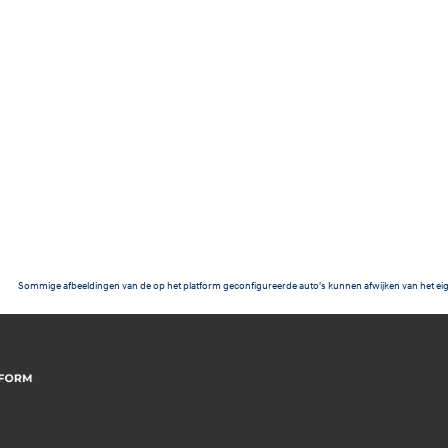
Sommige afbeeldingen van de op het platform geconfigureerde auto's kunnen afwijken van het eig