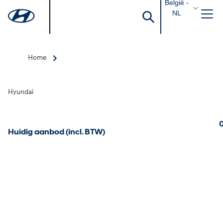
België -
NL
Home
Hyundai
0
Huidig aanbod (incl. BTW)