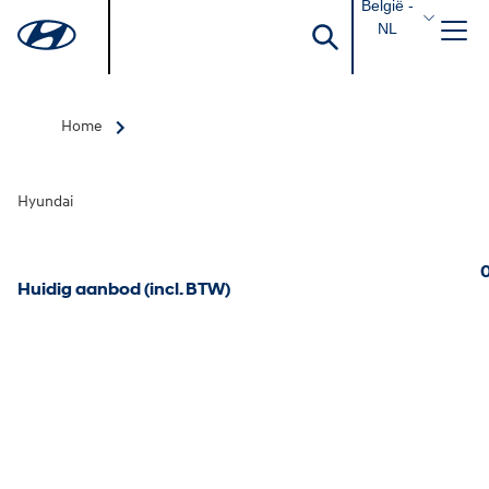
België -
NL
Home
Hyundai
0
Huidig aanbod (incl. BTW)