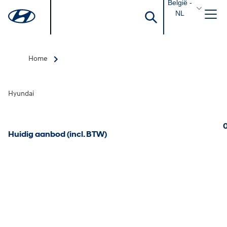
België -
NL
Home
Hyundai
0
Huidig aanbod (incl. BTW)