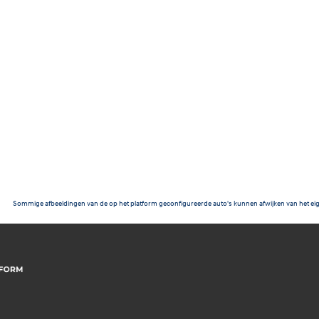
Sommige afbeeldingen van de op het platform geconfigureerde auto's kunnen afwijken van het eig