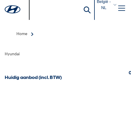
België -
NL
Home
Hyundai
0
Huidig aanbod (incl. BTW)