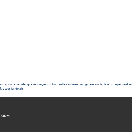
ous prions de noter que les images qui illustrent les voitures configurées sur la plateforme peuvent var
tre tous les détails.