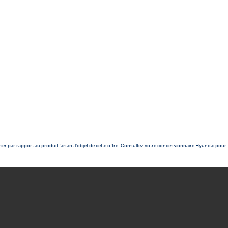
ier par rapport au produit faisant l'objet de cette offre. Consultez votre concessionnaire Hyundai pour