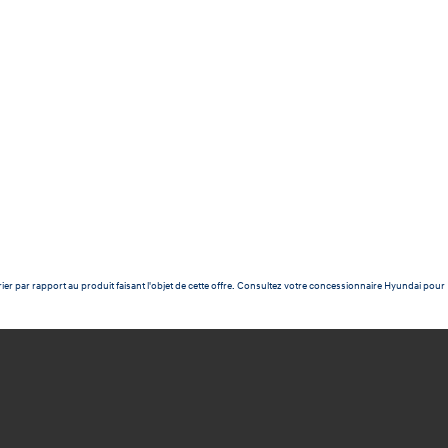
ier par rapport au produit faisant l'objet de cette offre. Consultez votre concessionnaire Hyundai pour