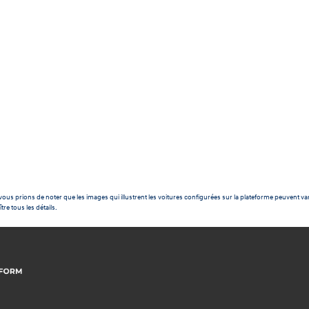
ous prions de noter que les images qui illustrent les voitures configurées sur la plateforme peuvent var
tre tous les détails.