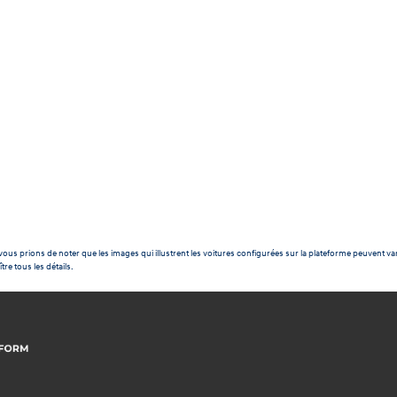
ous prions de noter que les images qui illustrent les voitures configurées sur la plateforme peuvent var
tre tous les détails.