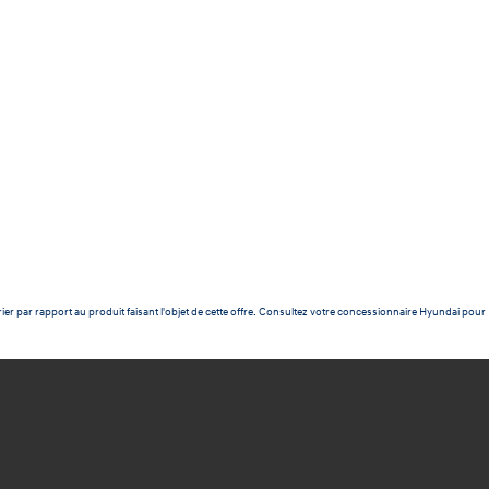
ier par rapport au produit faisant l'objet de cette offre. Consultez votre concessionnaire Hyundai pour