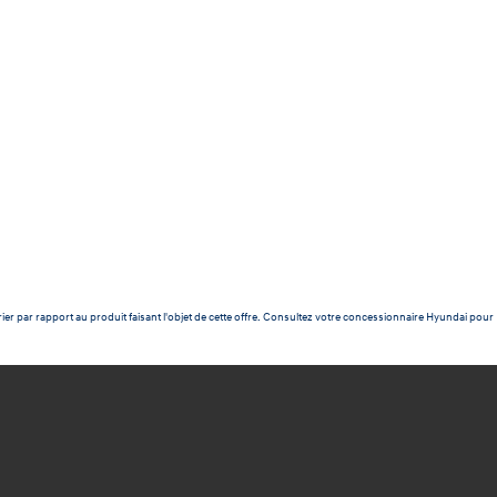
ier par rapport au produit faisant l'objet de cette offre. Consultez votre concessionnaire Hyundai pour