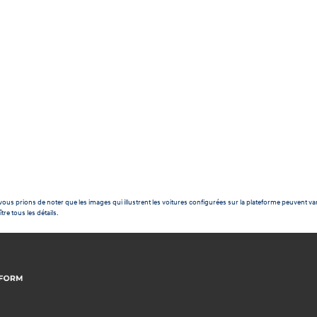
ous prions de noter que les images qui illustrent les voitures configurées sur la plateforme peuvent var
tre tous les détails.