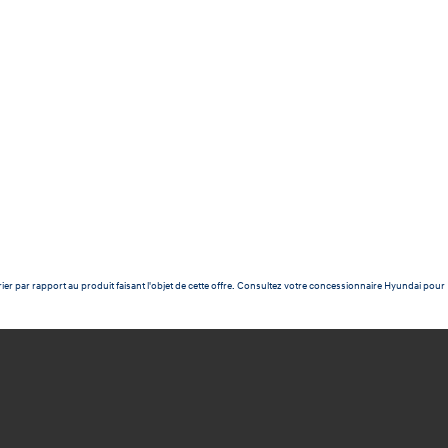
ier par rapport au produit faisant l'objet de cette offre. Consultez votre concessionnaire Hyundai pour