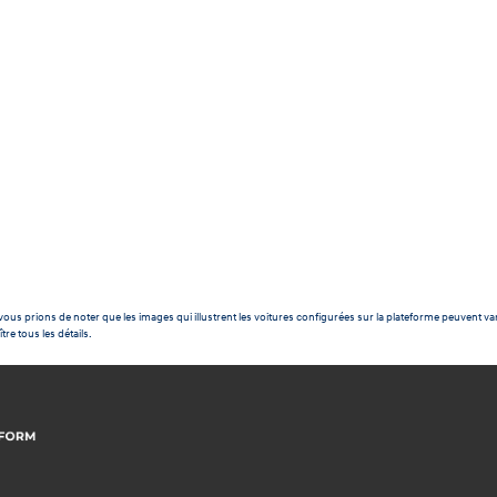
ous prions de noter que les images qui illustrent les voitures configurées sur la plateforme peuvent var
tre tous les détails.