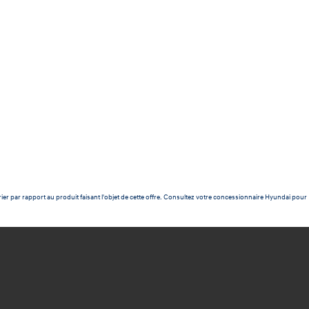
ier par rapport au produit faisant l'objet de cette offre. Consultez votre concessionnaire Hyundai pour