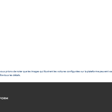
ous prions de noter que les images qui illustrent les voitures configurées sur la plateforme peuvent var
tre tous les détails.