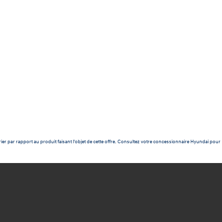
ier par rapport au produit faisant l'objet de cette offre. Consultez votre concessionnaire Hyundai pour