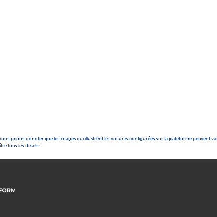
ous prions de noter que les images qui illustrent les voitures configurées sur la plateforme peuvent var
tre tous les détails.