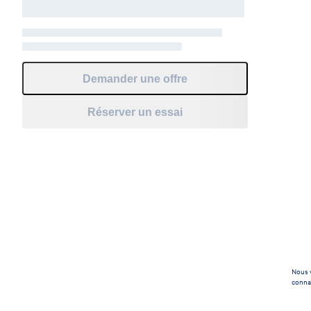
Demander une offre
Réserver un essai
Nous v
connaî